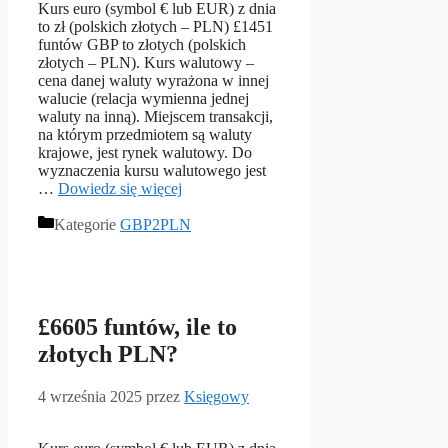
Kurs euro (symbol € lub EUR) z dnia
to zł (polskich złotych – PLN) £1451
funtów GBP to złotych (polskich
złotych – PLN). Kurs walutowy –
cena danej waluty wyrażona w innej
walucie (relacja wymienna jednej
waluty na inną). Miejscem transakcji,
na którym przedmiotem są waluty
krajowe, jest rynek walutowy. Do
wyznaczenia kursu walutowego jest
…
Dowiedz się więcej
Kategorie
GBP2PLN
£6605 funtów, ile to
złotych PLN?
4 września 2025
przez
Księgowy