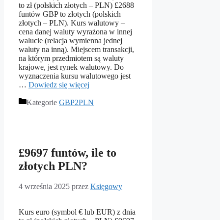
to zł (polskich złotych – PLN) £2688
funtów GBP to złotych (polskich
złotych – PLN). Kurs walutowy –
cena danej waluty wyrażona w innej
walucie (relacja wymienna jednej
waluty na inną). Miejscem transakcji,
na którym przedmiotem są waluty
krajowe, jest rynek walutowy. Do
wyznaczenia kursu walutowego jest
…
Dowiedz się więcej
Kategorie
GBP2PLN
£9697 funtów, ile to
złotych PLN?
4 września 2025
przez
Księgowy
Kurs euro (symbol € lub EUR) z dnia