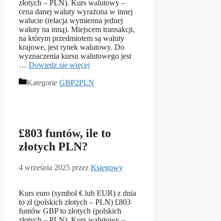
złotych – PLN). Kurs walutowy –
cena danej waluty wyrażona w innej
walucie (relacja wymienna jednej
waluty na inną). Miejscem transakcji,
na którym przedmiotem są waluty
krajowe, jest rynek walutowy. Do
wyznaczenia kursu walutowego jest
…
Dowiedz się więcej
Kategorie
GBP2PLN
£803 funtów, ile to
złotych PLN?
4 września 2025
przez
Księgowy
Kurs euro (symbol € lub EUR) z dnia
to zł (polskich złotych – PLN) £803
funtów GBP to złotych (polskich
złotych – PLN). Kurs walutowy –