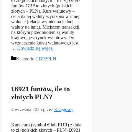
to zł (polskich złotych – PLN) £9697
funtów GBP to złotych (polskich
złotych – PLN). Kurs walutowy –
cena danej waluty wyrażona w innej
walucie (relacja wymienna jednej
waluty na inną). Miejscem transakcji,
na którym przedmiotem są waluty
krajowe, jest rynek walutowy. Do
wyznaczenia kursu walutowego jest
…
Dowiedz się więcej
Kategorie
GBP2PLN
£6921 funtów, ile to
złotych PLN?
4 września 2025
przez
Księgowy
Kurs euro (symbol € lub EUR) z dnia
to zł (polskich złotych – PLN) £6921