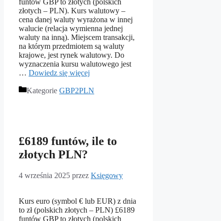
funtów GBP to złotych (polskich
złotych – PLN). Kurs walutowy –
cena danej waluty wyrażona w innej
walucie (relacja wymienna jednej
waluty na inną). Miejscem transakcji,
na którym przedmiotem są waluty
krajowe, jest rynek walutowy. Do
wyznaczenia kursu walutowego jest
…
Dowiedz się więcej
Kategorie
GBP2PLN
£6189 funtów, ile to
złotych PLN?
4 września 2025
przez
Księgowy
Kurs euro (symbol € lub EUR) z dnia
to zł (polskich złotych – PLN) £6189
funtów GBP to złotych (polskich