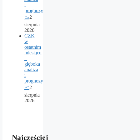
i
prognozy
📉
2
sierpnia
2026
CZK
w
ostatnim
miesiącu
–
głęboka
analiza
i
prognozy
📈
2
sierpnia
2026
Najczęściej