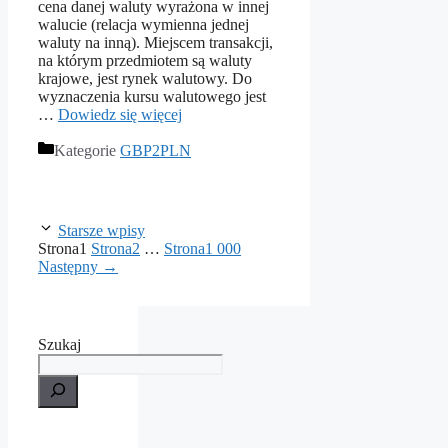
cena danej waluty wyrażona w innej
walucie (relacja wymienna jednej
waluty na inną). Miejscem transakcji,
na którym przedmiotem są waluty
krajowe, jest rynek walutowy. Do
wyznaczenia kursu walutowego jest
…
Dowiedz się więcej
Kategorie
GBP2PLN
Starsze wpisy
Strona
1
Strona
2
…
Strona
1 000
Następny
→
Szukaj