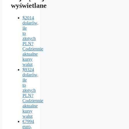
wyświetlane
$2014
dolarów,
ile
to
złotych
PLN?
Codziennie
aktualne
kursy
walut
$9324
dolarów,
ile
to
złotych
PLN?
Codziennie
aktualne
kursy
walut
€7994
euro,