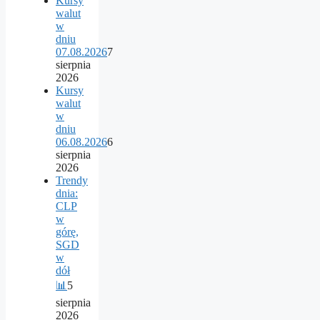
Kursy
walut
w
dniu
07.08.2026
7
sierpnia
2026
Kursy
walut
w
dniu
06.08.2026
6
sierpnia
2026
Trendy
dnia:
CLP
w
górę,
SGD
w
dół
📊
5
sierpnia
2026