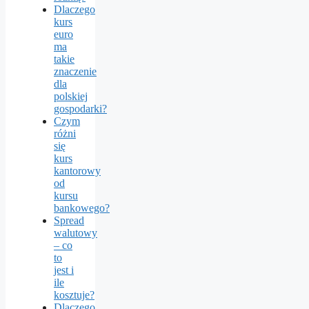
Dlaczego
kurs
euro
ma
takie
znaczenie
dla
polskiej
gospodarki?
Czym
różni
się
kurs
kantorowy
od
kursu
bankowego?
Spread
walutowy
– co
to
jest i
ile
kosztuje?
Dlaczego