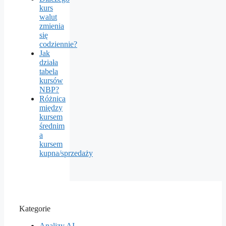
kurs
walut
zmienia
się
codziennie?
Jak
działa
tabela
kursów
NBP?
Różnica
między
kursem
średnim
a
kursem
kupna/sprzedaży
Kategorie
Analizy AI