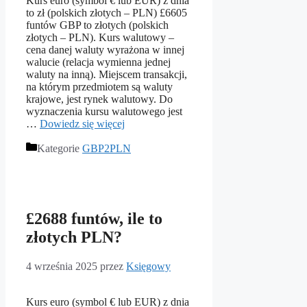
Kurs euro (symbol € lub EUR) z dnia
to zł (polskich złotych – PLN) £6605
funtów GBP to złotych (polskich
złotych – PLN). Kurs walutowy –
cena danej waluty wyrażona w innej
walucie (relacja wymienna jednej
waluty na inną). Miejscem transakcji,
na którym przedmiotem są waluty
krajowe, jest rynek walutowy. Do
wyznaczenia kursu walutowego jest
…
Dowiedz się więcej
Kategorie
GBP2PLN
£2688 funtów, ile to
złotych PLN?
4 września 2025
przez
Księgowy
Kurs euro (symbol € lub EUR) z dnia