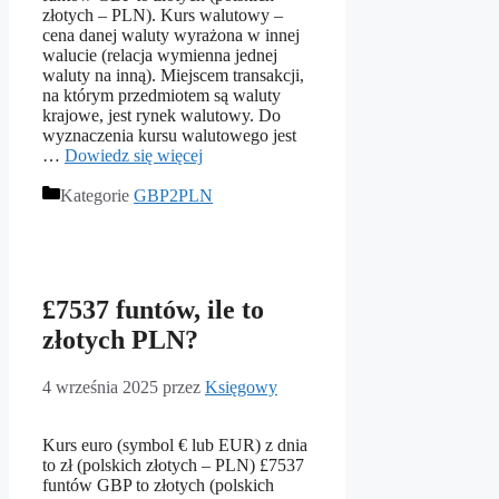
złotych – PLN). Kurs walutowy –
cena danej waluty wyrażona w innej
walucie (relacja wymienna jednej
waluty na inną). Miejscem transakcji,
na którym przedmiotem są waluty
krajowe, jest rynek walutowy. Do
wyznaczenia kursu walutowego jest
…
Dowiedz się więcej
Kategorie
GBP2PLN
£7537 funtów, ile to
złotych PLN?
4 września 2025
przez
Księgowy
Kurs euro (symbol € lub EUR) z dnia
to zł (polskich złotych – PLN) £7537
funtów GBP to złotych (polskich