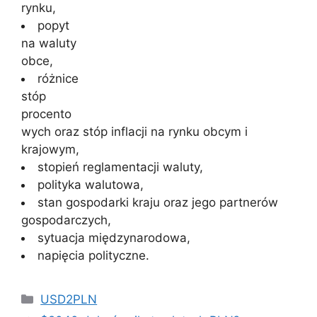
rynku,
popyt
na waluty
obce,
różnice
stóp
procento
wych oraz stóp inflacji na rynku obcym i
krajowym,
stopień reglamentacji waluty,
polityka walutowa,
stan gospodarki kraju oraz jego partnerów
gospodarczych,
sytuacja międzynarodowa,
napięcia polityczne.
Kategorie
USD2PLN