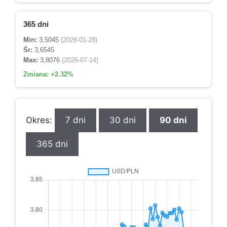
365 dni
Min:
3,5045
(2026-01-28)
Śr:
3,6545
Max:
3,8076
(2026-07-14)
Zmiana:
+2.32%
Okres:
7 dni
30 dni
90 dni
365 dni