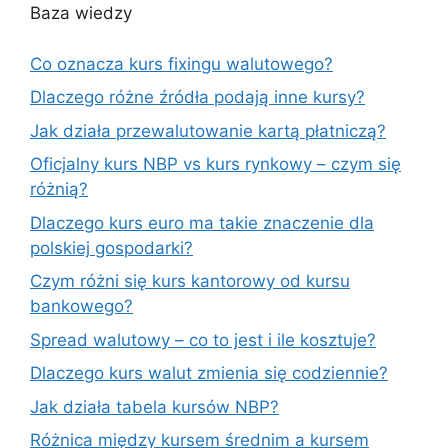
Baza wiedzy
Co oznacza kurs fixingu walutowego?
Dlaczego różne źródła podają inne kursy?
Jak działa przewalutowanie kartą płatniczą?
Oficjalny kurs NBP vs kurs rynkowy – czym się
różnią?
Dlaczego kurs euro ma takie znaczenie dla
polskiej gospodarki?
Czym różni się kurs kantorowy od kursu
bankowego?
Spread walutowy – co to jest i ile kosztuje?
Dlaczego kurs walut zmienia się codziennie?
Jak działa tabela kursów NBP?
Różnica między kursem średnim a kursem