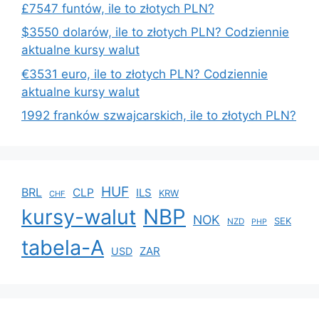
£7547 funtów, ile to złotych PLN?
$3550 dolarów, ile to złotych PLN? Codziennie
aktualne kursy walut
€3531 euro, ile to złotych PLN? Codziennie
aktualne kursy walut
1992 franków szwajcarskich, ile to złotych PLN?
HUF
BRL
CLP
ILS
KRW
CHF
kursy-walut
NBP
NOK
SEK
NZD
PHP
tabela-A
ZAR
USD