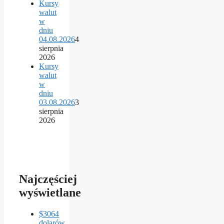
Kursy
walut
w
dniu
04.08.2026
4
sierpnia
2026
Kursy
walut
w
dniu
03.08.2026
3
sierpnia
2026
Najczęściej
wyświetlane
$3064
dolarów,