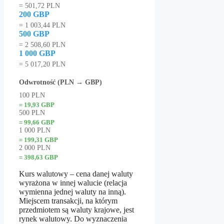
= 501,72 PLN
200 GBP
= 1 003,44 PLN
500 GBP
= 2 508,60 PLN
1 000 GBP
= 5 017,20 PLN
Odwrotność (PLN → GBP)
100 PLN
= 19,93 GBP
500 PLN
= 99,66 GBP
1 000 PLN
= 199,31 GBP
2 000 PLN
= 398,63 GBP
Kurs walutowy – cena danej waluty
wyrażona w innej walucie (relacja
wymienna jednej waluty na inną).
Miejscem transakcji, na którym
przedmiotem są waluty krajowe, jest
rynek walutowy. Do wyznaczenia