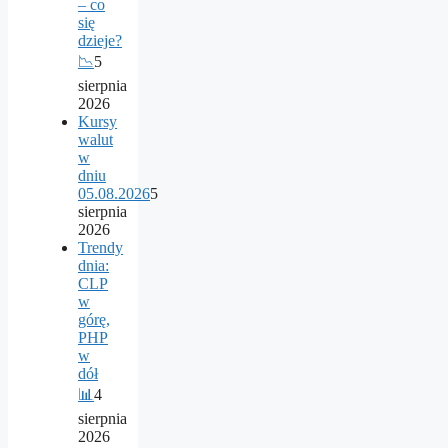
– co
się
dzieje?
📉
5
sierpnia
2026
Kursy
walut
w
dniu
05.08.2026
5
sierpnia
2026
Trendy
dnia:
CLP
w
górę,
PHP
w
dół
📊
4
sierpnia
2026