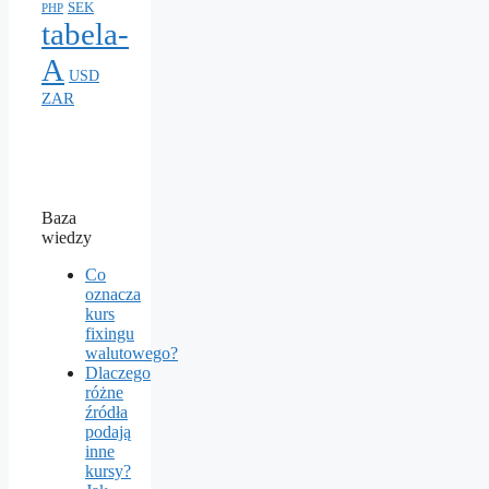
SEK
PHP
tabela-
A
USD
ZAR
Baza
wiedzy
Co
oznacza
kurs
fixingu
walutowego?
Dlaczego
różne
źródła
podają
inne
kursy?