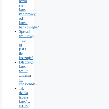
różni
się
kurs
kantorowy
od
kursu
bankowego?
Spread
walutowy
– co
to
jest i
ile
kosztuje?
Dlaczego
kurs
walut
zmienia
się
codziennie?
Jak
działa
tabela
kursów
NBP?