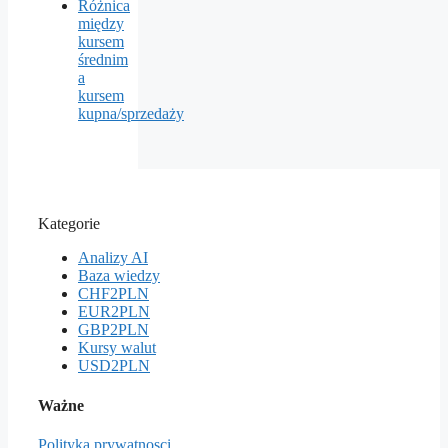
Różnica
między
kursem
średnim
a
kursem
kupna/sprzedaży
Kategorie
Analizy AI
Baza wiedzy
CHF2PLN
EUR2PLN
GBP2PLN
Kursy walut
USD2PLN
Ważne
Polityka prywatnosci