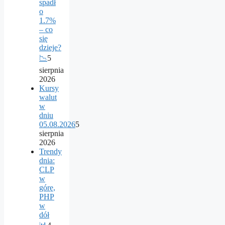
spadł
o
1.7%
– co
się
dzieje?
📉
5
sierpnia
2026
Kursy
walut
w
dniu
05.08.2026
5
sierpnia
2026
Trendy
dnia:
CLP
w
górę,
PHP
w
dół