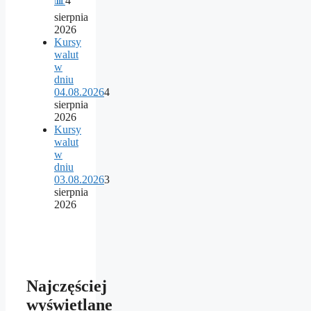
📊
4
sierpnia
2026
Kursy
walut
w
dniu
04.08.2026
4
sierpnia
2026
Kursy
walut
w
dniu
03.08.2026
3
sierpnia
2026
Najczęściej
wyświetlane