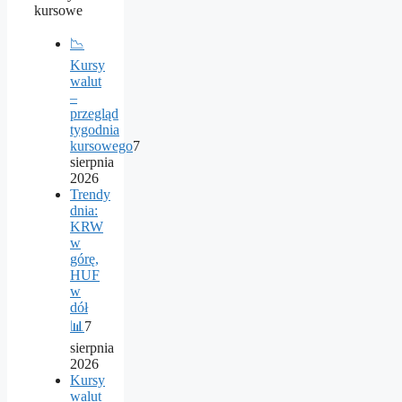
kursowe
📉
Kursy
walut
–
przegląd
tygodnia
kursowego
7
sierpnia
2026
Trendy
dnia:
KRW
w
górę,
HUF
w
dół
📊
7
sierpnia
2026
Kursy
walut