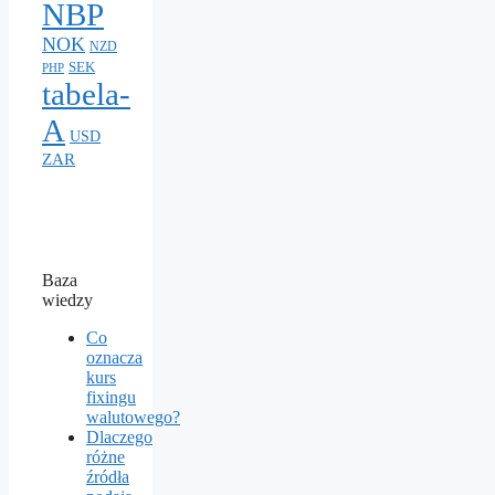
NBP
NOK
NZD
SEK
PHP
tabela-
A
USD
ZAR
Baza
wiedzy
Co
oznacza
kurs
fixingu
walutowego?
Dlaczego
różne
źródła