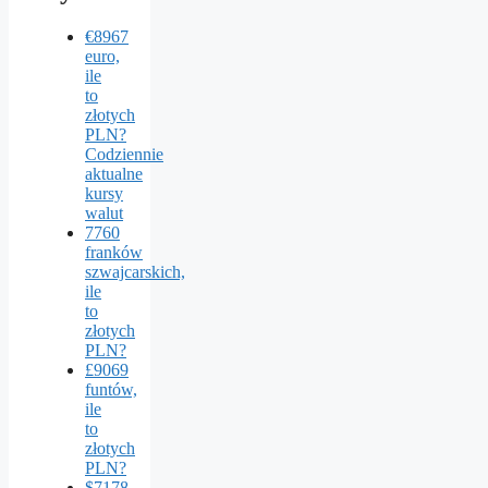
€8967
euro,
ile
to
złotych
PLN?
Codziennie
aktualne
kursy
walut
7760
franków
szwajcarskich,
ile
to
złotych
PLN?
£9069
funtów,
ile
to
złotych
PLN?
$7178