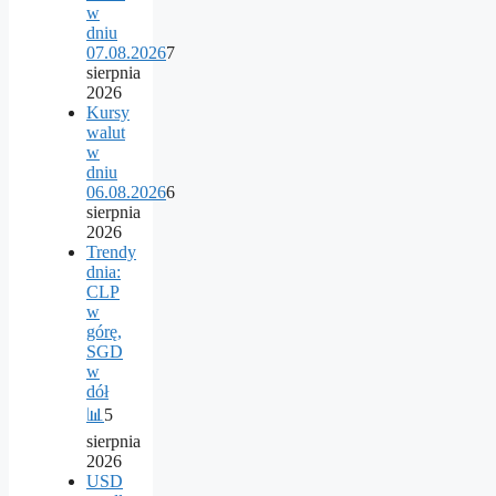
w
dniu
07.08.2026
7
sierpnia
2026
Kursy
walut
w
dniu
06.08.2026
6
sierpnia
2026
Trendy
dnia:
CLP
w
górę,
SGD
w
dół
📊
5
sierpnia
2026
USD