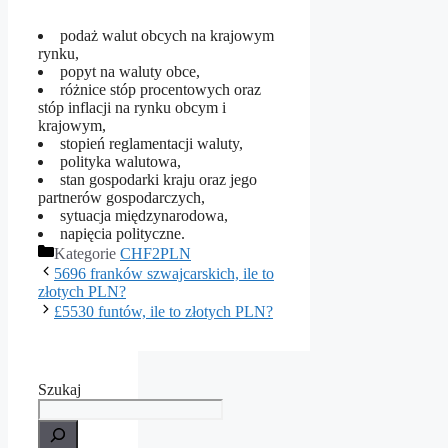
podaż walut obcych na krajowym
rynku,
popyt na waluty obce,
różnice stóp procentowych oraz
stóp inflacji na rynku obcym i
krajowym,
stopień reglamentacji waluty,
polityka walutowa,
stan gospodarki kraju oraz jego
partnerów gospodarczych,
sytuacja międzynarodowa,
napięcia polityczne.
Kategorie
CHF2PLN
5696 franków szwajcarskich, ile to
złotych PLN?
£5530 funtów, ile to złotych PLN?
Szukaj