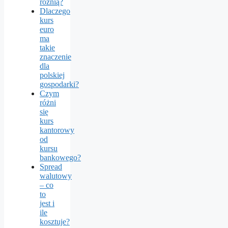
różnią?
Dlaczego
kurs
euro
ma
takie
znaczenie
dla
polskiej
gospodarki?
Czym
różni
się
kurs
kantorowy
od
kursu
bankowego?
Spread
walutowy
– co
to
jest i
ile
kosztuje?