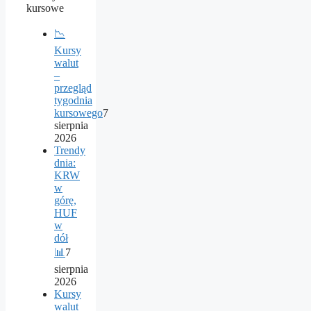
kursowe
📉
Kursy
walut
–
przegląd
tygodnia
kursowego
7
sierpnia
2026
Trendy
dnia:
KRW
w
górę,
HUF
w
dół
📊
7
sierpnia
2026
Kursy
walut