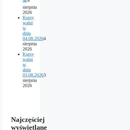
📊
4
sierpnia
2026
Kursy
walut
w
dniu
04.08.2026
4
sierpnia
2026
Kursy
walut
w
dniu
03.08.2026
3
sierpnia
2026
Najczęściej
wyświetlane