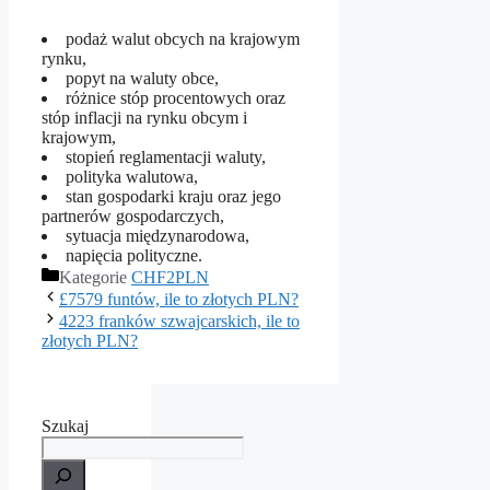
podaż walut obcych na krajowym
rynku,
popyt na waluty obce,
różnice stóp procentowych oraz
stóp inflacji na rynku obcym i
krajowym,
stopień reglamentacji waluty,
polityka walutowa,
stan gospodarki kraju oraz jego
partnerów gospodarczych,
sytuacja międzynarodowa,
napięcia polityczne.
Kategorie
CHF2PLN
£7579 funtów, ile to złotych PLN?
4223 franków szwajcarskich, ile to
złotych PLN?
Szukaj