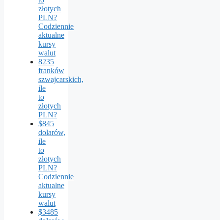
złotych
PLN?
Codziennie
aktualne
kursy
walut
8235
franków
szwajcarskich,
ile
to
złotych
PLN?
$845
dolarów,
ile
to
złotych
PLN?
Codziennie
aktualne
kursy
walut
$3485