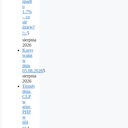
spadł
o
1.7%
– co
się
dzieje?
📉
5
sierpnia
2026
Kursy
walut
w
dniu
05.08.2026
5
sierpnia
2026
Trendy
dnia:
CLP
w
górę,
PHP
w
dół