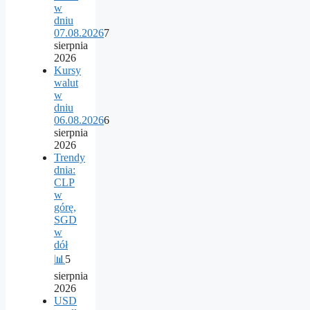
w
dniu
07.08.2026
7
sierpnia
2026
Kursy
walut
w
dniu
06.08.2026
6
sierpnia
2026
Trendy
dnia:
CLP
w
górę,
SGD
w
dół
📊
5
sierpnia
2026
USD