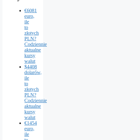
€6081
euro,
ile
to
złotych
PLN?
Codziennie
aktualne
kursy
walut
$4408
dolarów,
ile
to
złotych
PLN?
Codziennie
aktualne
kursy
walut
€1454
euro,
ile
to