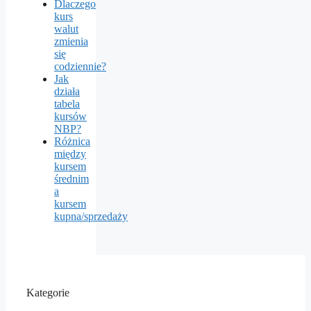
Dlaczego
kurs
walut
zmienia
się
codziennie?
Jak
działa
tabela
kursów
NBP?
Różnica
między
kursem
średnim
a
kursem
kupna/sprzedaży
Kategorie